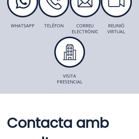
WHATSAPP
TELÈFON
CORREU
REUNIÓ
ELECTRÒNIC
VIRTUAL
VISITA
PRESENCIAL
Contacta amb